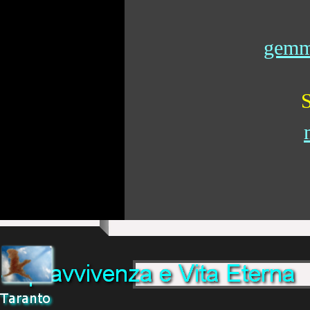
gemma
S